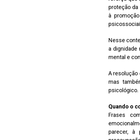
proteção da 
à promoção
psicossocia
Nesse contex
a dignidade 
mental e co
A resolução 
mas também
psicológico.
Quando o co
Frases com
emocionalm
parecer, à