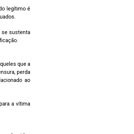
do legítimo é
quados.
o se sustenta
ficação.
aqueles que a
nsura, perda
lacionado ao
ara a vítima