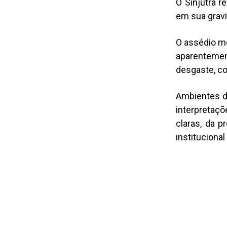
O Sinjutra 
em sua grav
O assédio mo
aparenteme
desgaste, c
Ambientes d
interpretaç
claras, da p
instituciona