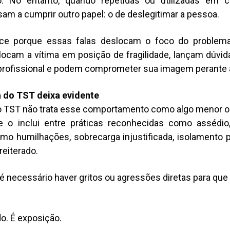
. No entanto, quando repetidas ou utilizadas em 
ssam a cumprir outro papel: o de deslegitimar a pessoa.
ce porque essas falas deslocam o foco do problema
olocam a vítima em posição de fragilidade, lançam dúvi
profissional e podem comprometer sua imagem perante 
a do TST deixa evidente
do TST não trata esse comportamento como algo menor ou
ele o inclui entre práticas reconhecidas como assédio
o humilhações, sobrecarga injustificada, isolamento p
reiterado.
 é necessário haver gritos ou agressões diretas para que
o. É exposição.