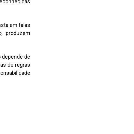
reconhecidas
esta em falas
o, produzem
o depende de
as de regras
ponsabilidade