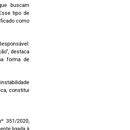
 que buscam
Esse tipo de
ificado como
Responsável:
ção”, destaca
ma forma de
instabilidade
ca, constitui
nº 351/2020,
ente ligada à