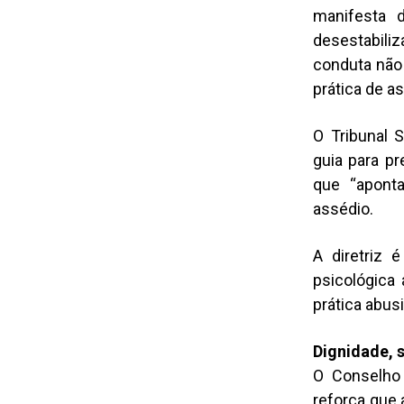
manifesta 
desestabili
conduta não
prática de a
O Tribunal 
guia para pr
que “apont
assédio.
A diretriz é
psicológica 
prática abusi
Dignidade, s
O Conselho 
reforça que 