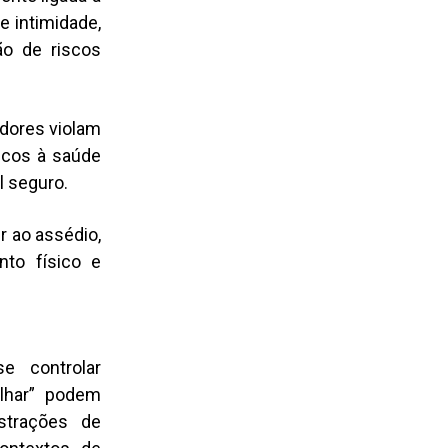
e intimidade,
o de riscos
adores violam
iscos à saúde
 seguro.
r ao assédio,
to físico e
e controlar
lhar” podem
strações de