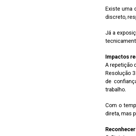
Existe uma d
discreto, re
Já a exposiç
tecnicamente
Impactos re
A repetição 
Resolução 3
de confianç
trabalho.
Com o tempo
direta, mas p
Reconhecer 