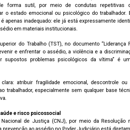
de forma sutil, por meio de condutas repetitivas
zar o estado emocional ou psicológico do trabalhador. 
 é apenas inadequado: ele já está expressamente ident
ssédio em materiais institucionais.
Superior do Trabalho (TST), no documento “Liderança 
evenir e enfrentar o assédio, a violência e a discrimina
ar supostos problemas psicológicos da vítima” é u
 clara: atribuir fragilidade emocional, descontrole ou 
ao trabalhador, especialmente sem qualquer base técni
va.
aúde e risco psicossocial
Nacional de Justiça (CNJ), por meio da Resolução 
a prevenção ao assédio no Poder Judiciário está diretam