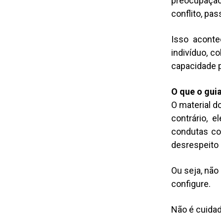
preocupação
conflito, pa
Isso aconte
indivíduo, c
capacidade 
O que o gui
O material 
contrário, 
condutas com
desrespeito 
Ou seja, não
configure.
Não é cuidad