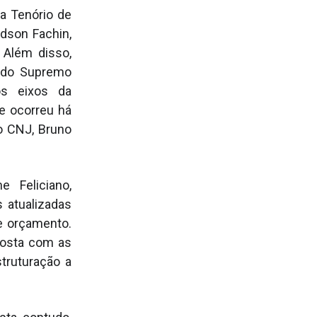
a Tenório de
Edson Fachin,
 Além disso,
o do Supremo
os eixos da
se ocorreu há
o CNJ, Bruno
 Feliciano,
 atualizadas
e orçamento.
posta com as
truturação a