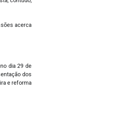
ta, contudo,
ssões acerca
no dia 29 de
esentação dos
ira e reforma