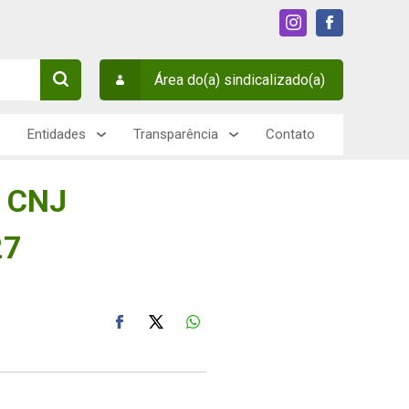
Área do(a) sindicalizado(a)
Entidades
Transparência
Contato
o CNJ
27