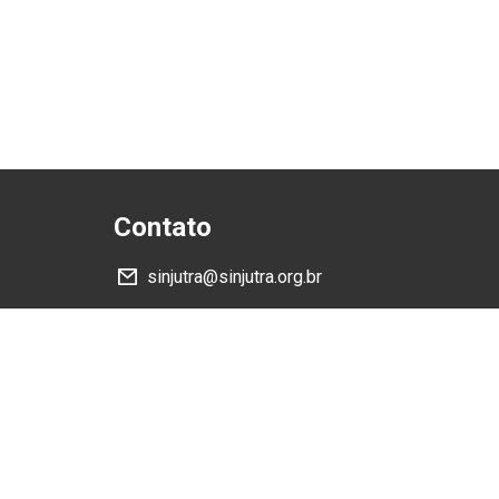
Contato
sinjutra@sinjutra.org.br
Siga