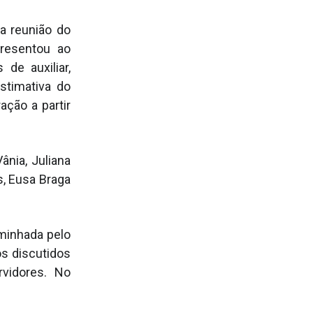
ma reunião do
presentou ao
de auxiliar,
estimativa do
ação a partir
ânia, Juliana
s, Eusa Braga
minhada pelo
s discutidos
rvidores. No