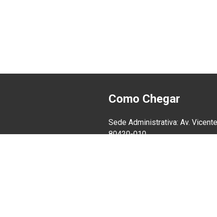
Como Chegar
Sede Administrativa: Av. Vicente
80420-010