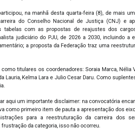
articipou, na manhã desta quarta-feira (8), de mais u
rreira do Conselho Nacional de Justiça (CNJ) e a
s tabelas com as propostas de reajustes dos cargos 
alista judiciário do PJU, de 2026 a 2030, incluindo a 
mentário; a proposta da Federação traz uma reestrutur
 como titulares os coordenadores: Soraia Marca, Nélia V
da Lauria, Kelma Lara e Julio Cesar Daru. Como suplente
ia.
ar aqui um importante disclaimer: na convocatória enca
va como primeiro item de pauta a apresentação dos eixo
istrações para a reestruturação da carreira dos se
 frustração da categoria, isso não ocorreu.