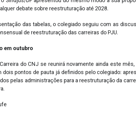
, o Sindjus/DF apresentou do mesmo modo a sua propos
alquer debate sobre reestruturação até 2028.
sentação das tabelas, o colegiado seguiu com as discu
nsensual de reestruturação das carreiras do PJU.
o em outubro
Carreira do CNJ se reunirá novamente ainda este mês, 
 dois pontos de pauta já definidos pelo colegiado: apr
idos pelas administrações para a reestruturação da carre
a.
ufe