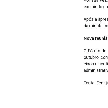
Por sua vez
excluindo qu
Após a apre
da minuta co
Nova reuniã
O Fórum de 
outubro, com
eixos discut
administrativ
Fonte: Fenaj