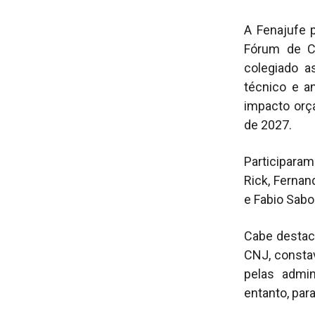
A Fenajufe p
Fórum de Ca
colegiado a
técnico e an
impacto orça
de 2027.
Participaram
Rick, Fernan
e Fabio Sabo
Cabe destac
CNJ, consta
pelas admin
entanto, para