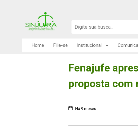
Home
Filie-se
Institucional
Comunic
Fenajufe apre
proposta com r
Há 9 meses