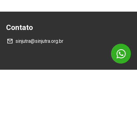
Contato
sinjutra@sinjutra.org.br
Siga
Como Chegar