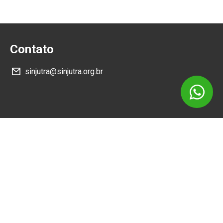
Contato
sinjutra@sinjutra.org.br
Siga
Como Chegar