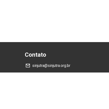
Contato
sinjutra@sinjutra.org.br
Siga