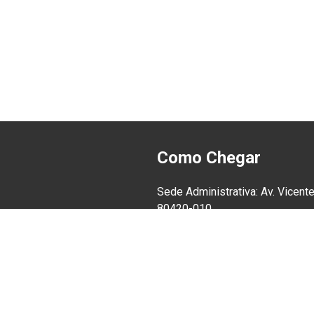
Como Chegar
Sede Administrativa: Av. Vicente
80420-010