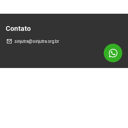
Contato
sinjutra@sinjutra.org.br
Siga
Como Chegar