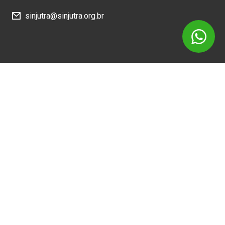
sinjutra@sinjutra.org.br
Siga
Como Chegar
Sede Administrativa: Av. Vicente Machado, 467 - 93 -
Centro, Curitiba - PR, 80420-010