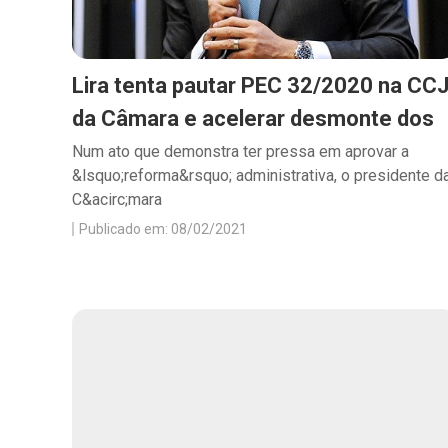
Lira tenta pautar PEC 32/2020 na CC
da Câmara e acelerar desmonte dos
Num ato que demonstra ter pressa em aprovar a
&lsquo;reforma&rsquo; administrativa, o presidente d
C&acirc;mara
Publicado em: 08/02/2021