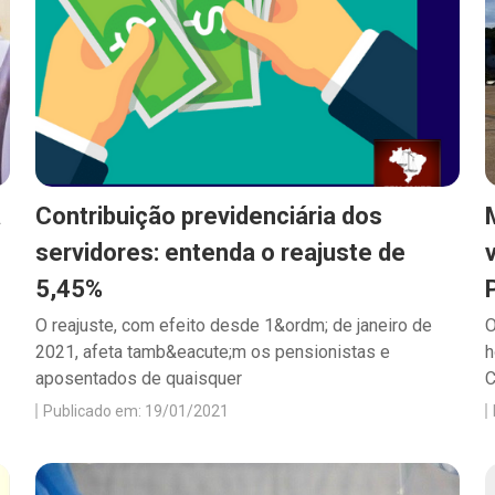
a
Contribuição previdenciária dos
servidores: entenda o reajuste de
5,45%
O reajuste, com efeito desde 1&ordm; de janeiro de
O
2021, afeta tamb&eacute;m os pensionistas e
h
aposentados de quaisquer
C
Publicado em: 19/01/2021