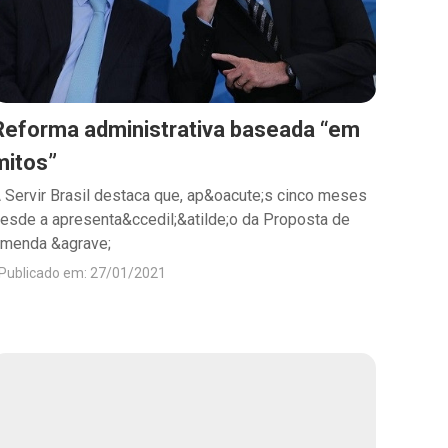
Reforma administrativa baseada “em
mitos”
 Servir Brasil destaca que, ap&oacute;s cinco meses
esde a apresenta&ccedil;&atilde;o da Proposta de
menda &agrave;
Publicado em: 27/01/2021