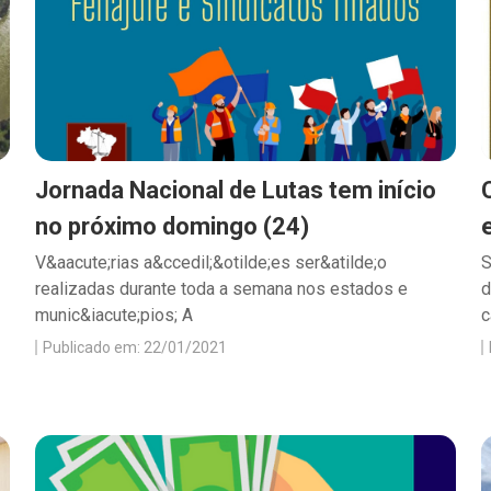
Jornada Nacional de Lutas tem início
no próximo domingo (24)
V&aacute;rias a&ccedil;&otilde;es ser&atilde;o
S
realizadas durante toda a semana nos estados e
d
munic&iacute;pios; A
c
Publicado em: 22/01/2021