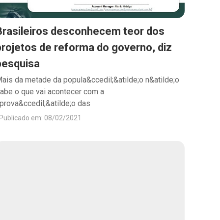
Brasileiros desconhecem teor dos
projetos de reforma do governo, diz
pesquisa
ais da metade da popula&ccedil;&atilde;o n&atilde;o
abe o que vai acontecer com a
prova&ccedil;&atilde;o das
Publicado em: 08/02/2021