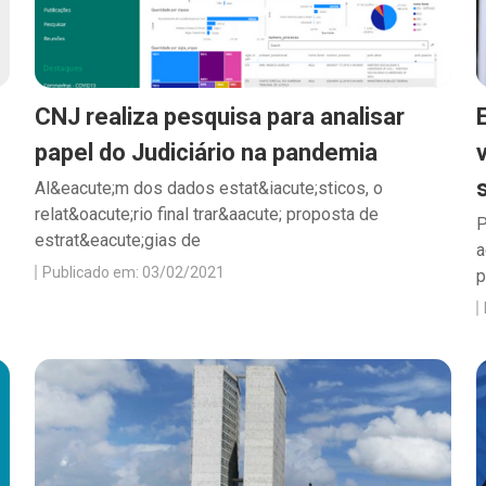
CNJ realiza pesquisa para analisar
papel do Judiciário na pandemia
Al&eacute;m dos dados estat&iacute;sticos, o
relat&oacute;rio final trar&aacute; proposta de
P
estrat&eacute;gias de
a
Publicado em: 03/02/2021
p