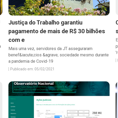
J
Justiça do Trabalho garantiu
pagamento de mais de R$ 30 bilhões
com e
E
a
p
Mais uma vez, servidores da JT asseguraram
'
benef&iacute;cios &agrave; sociedade mesmo durante
a pandemia de Covid-19
Publicado em: 05/02/2021