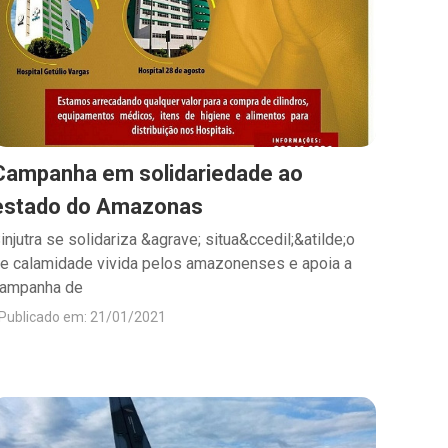
Campanha em solidariedade ao
estado do Amazonas
injutra se solidariza &agrave; situa&ccedil;&atilde;o
e calamidade vivida pelos amazonenses e apoia a
ampanha de
Publicado em: 21/01/2021