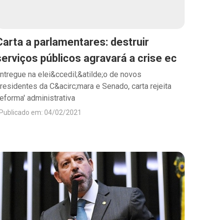
Carta a parlamentares: destruir
serviços públicos agravará a crise ec
ntregue na elei&ccedil;&atilde;o de novos
residentes da C&acirc;mara e Senado, carta rejeita
reforma' administrativa
Publicado em: 04/02/2021