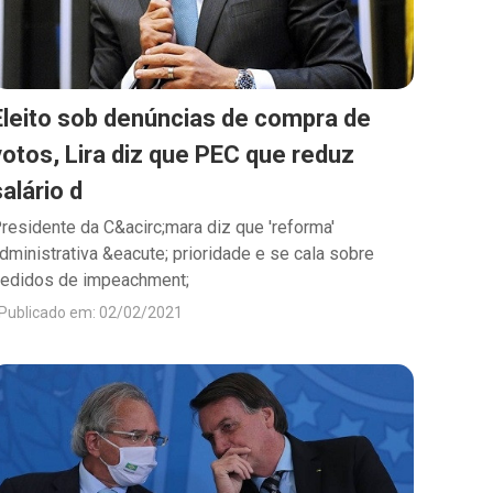
Eleito sob denúncias de compra de
votos, Lira diz que PEC que reduz
salário d
residente da C&acirc;mara diz que 'reforma'
dministrativa &eacute; prioridade e se cala sobre
edidos de impeachment;
Publicado em: 02/02/2021